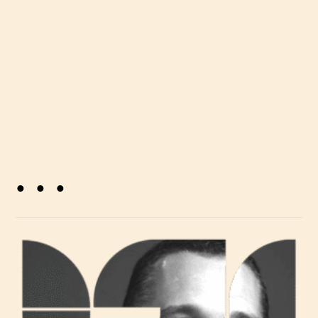
urednica sadržaja servisa Savjeti.hr. Po
prirodi je kreativka i oko svega ima priču.
. . .