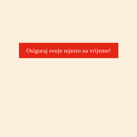
Osiguraj svoje mjesto na vrijeme!
Najprestižniji gospodarski
događaj u regiji
MBF (Master Business Forum)
međunarodni je poslovni događaj koji na
jednom mjestu okuplja poslovne lidere i