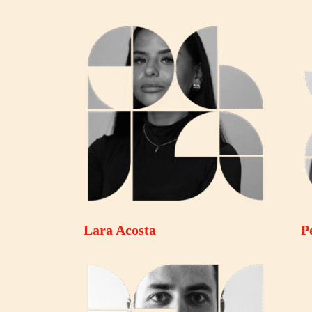
Lara Acosta
P