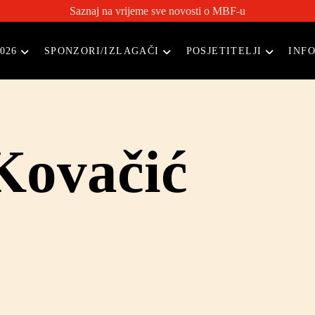
Saznaj na vrijeme sve novosti o MBF-u
026
SPONZORI/IZLAGAČI
POSJETITELJI
INF
Kovačić
Glavni savjetnik za odnose s vanjskim subjektima