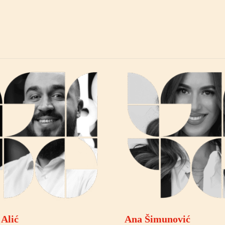
 Alić
Ana Šimunović