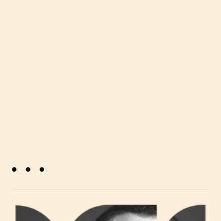
radionice te sudjeluje u radu brojnih
strukovnih tijela (Hrvatska komora
arhitekata, Društvo arhitekata Zagreba i dr.).
Suautor je i prvog hrvatskog arhitektonsko-
urbanističkog podcasta – Prednji plan.
. . .