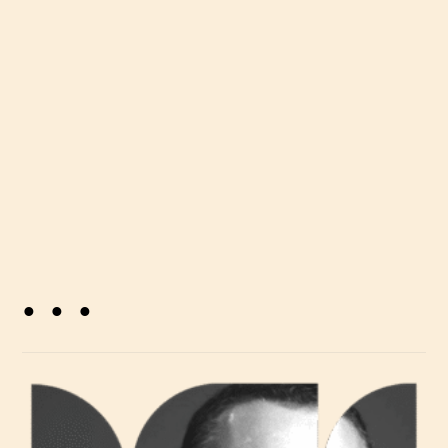
resursima, da na najbolji način predstave
svoje proizvode i usluge, poboljšaju
komunikaciju s gostima te smanje svoj
ugljični otisak.
. . .