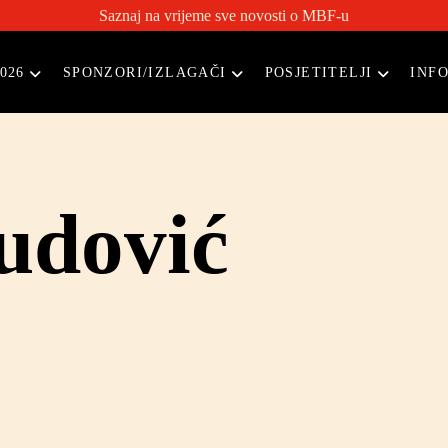
Saznaj na vrijeme sve novosti o MBF-u
026
SPONZORI/IZLAGAČI
POSJETITELJI
INF
udović
Glavni urednik