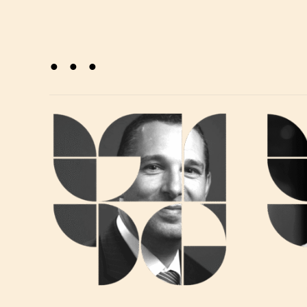
. . .