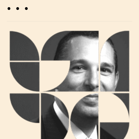
. . .