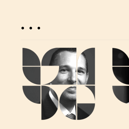
. . .