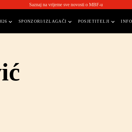
Saznaj na vrijeme sve novosti o MBF-u
026
SPONZORI/IZLAGAČI
POSJETITELJI
INF
ić
Direktor – Konzultant za razvoj nekretnina