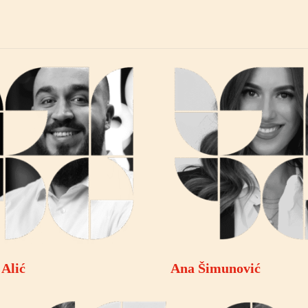
 Alić
Ana Šimunović