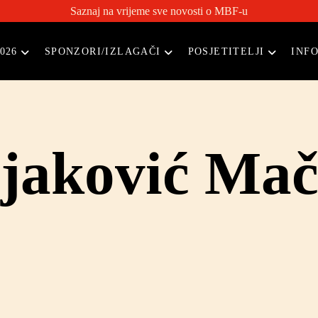
Saznaj na vrijeme sve novosti o MBF-u
026
SPONZORI/IZLAGAČI
POSJETITELJI
INF
ojaković Ma
Voditeljica za razvoja poslovanja | Hrvatska, Slov