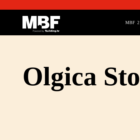
MBF 2
Olgica St