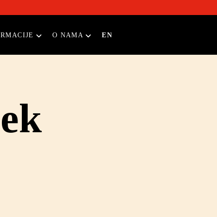
ORMACIJE
O NAMA
EN
ček
enija & BiH