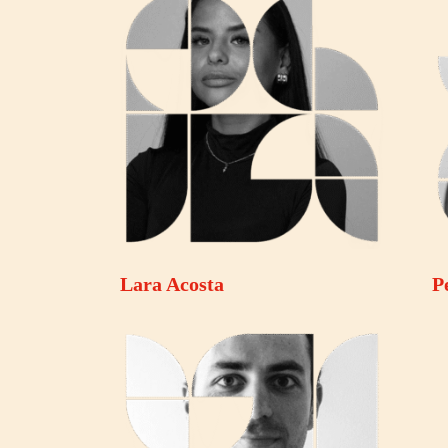
Lara Acosta
P