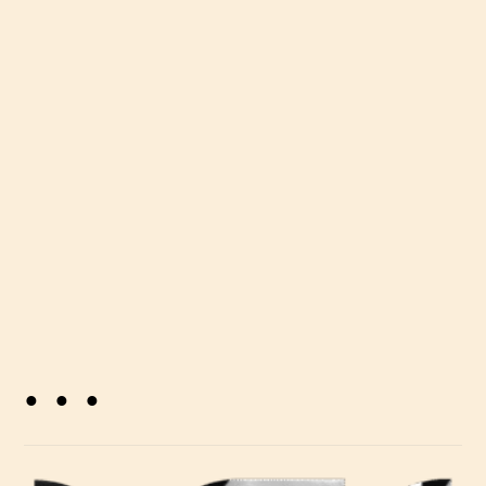
definirale svoj fokus, poput Calida Group,
Porschea, Greenpeacea, Ryanaira, Colruyt
Groupa, DebioPharma, Alan Healthcarea i
mnogih drugih. Nakon što usvojite ovaj
koncept, više nikada nećete gledati na tvrtke
na isti način.
. . .