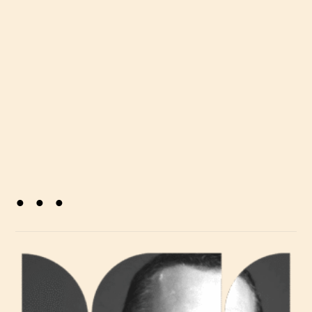
personaliziranih prostora, s naglaskom na
detalje i kvalitetu, a aktivno djeluje u
Španjolskoj, Hrvatskoj i Gruziji.
. . .