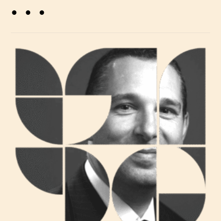
. . .