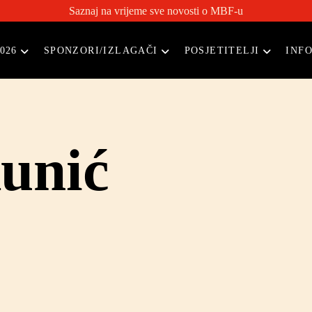
Saznaj na vrijeme sve novosti o MBF-u
026
SPONZORI/IZLAGAČI
POSJETITELJI
INF
unić
Direktorica