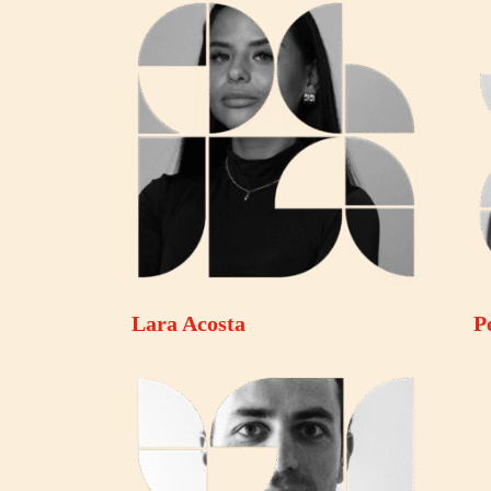
Lara Acosta
P