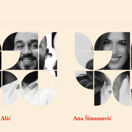
 Alić
Ana Šimunović